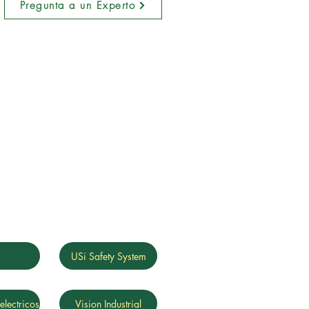
Pregunta a un Experto
g
USi Safety System
electricos
Vision Industrial