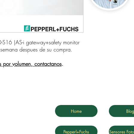
223636| VBG-ENX-K30-DMD-S16 |AS-i gateway+safety monitor    
 semana despues de su compra.
s por volumen, contactanos
.
Home
Blo
Pepperl+Fuchs
Sensores Foto