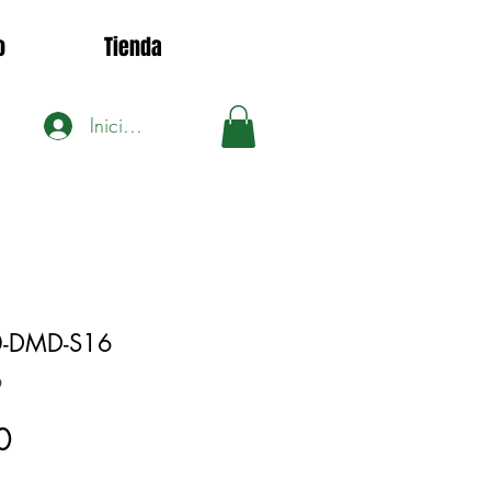
o
Tienda
Iniciar sesión
0-DMD-S16
6
Precio
0