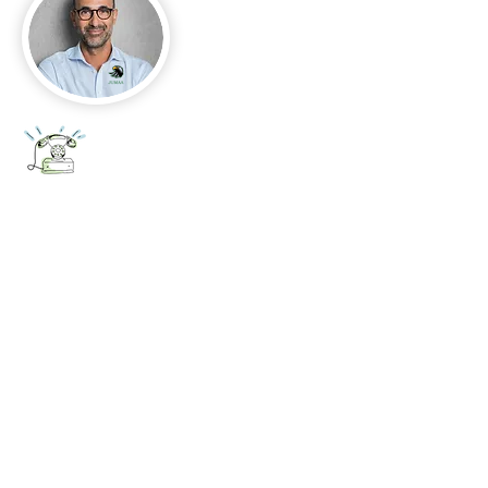
+52 656 647 5896
Cd. Juárez, Chihuahua
Oficina 656 647 5896
ventas@jumaa-industrial.com
Home
Blog