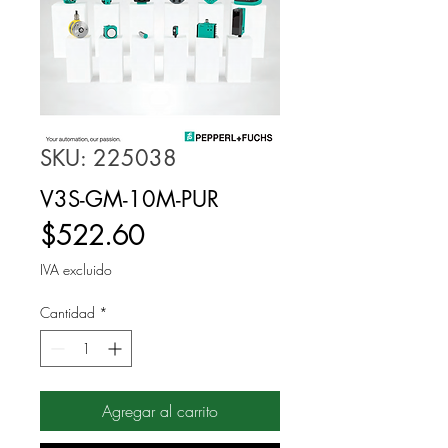
SKU: 225038
V3S-GM-10M-PUR
Precio
$522.60
IVA excluido
Cantidad
*
Agregar al carrito