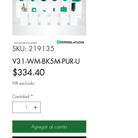
SKU: 219135
V31-WM-BK5M-PUR-U
Precio
$334.40
IVA excluido
Cantidad
*
Agregar al carrito