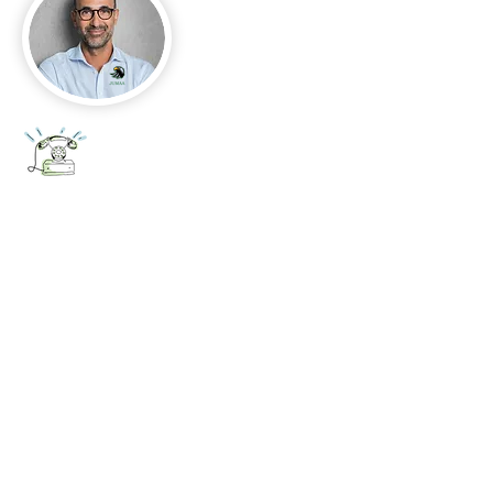
+52 656 647 5896
Cd. Juárez, Chihuahua
Oficina 656 647 5896
ventas@jumaa-industrial.com
Home
Blog