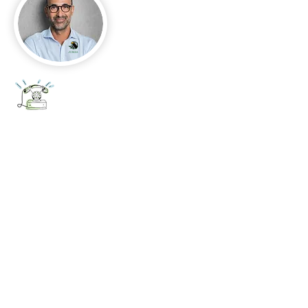
+52 656 647 5896
Cd. Juárez, Chihuahua
Oficina 656 647 5896
ventas@jumaa-industrial.com
Home
Blog