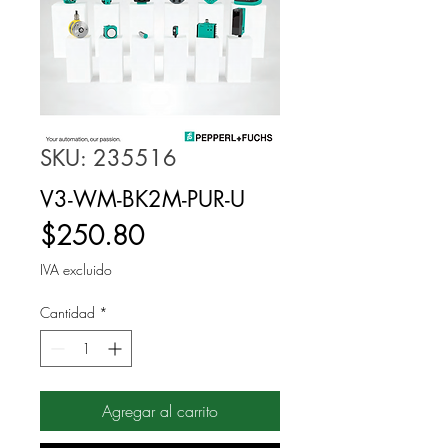
SKU: 235516
V3-WM-BK2M-PUR-U
Precio
$250.80
IVA excluido
Cantidad
*
Agregar al carrito