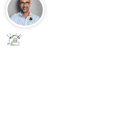
+52 656 647 5896
Cd. Juárez, Chihuahua
Oficina 656 647 5896
ventas@jumaa-industrial.com
Home
Blog