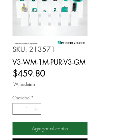
SKU: 213571
V3-WM-1M-PUR-V3-GM
Precio
$459.80
IVA excluido
Cantidad
*
Agregar al carrito