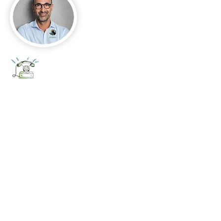
+52 656 647 5896
Cd. Juárez, Chihuahua
Oficina 656 647 5896
ventas@jumaa-industrial.com
Home
Blog