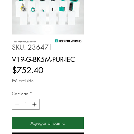
SKU: 236471
V19-G-BK5M-PUR-IEC
Precio
$752.40
IVA excluido
Cantidad
*
Agregar al carrito