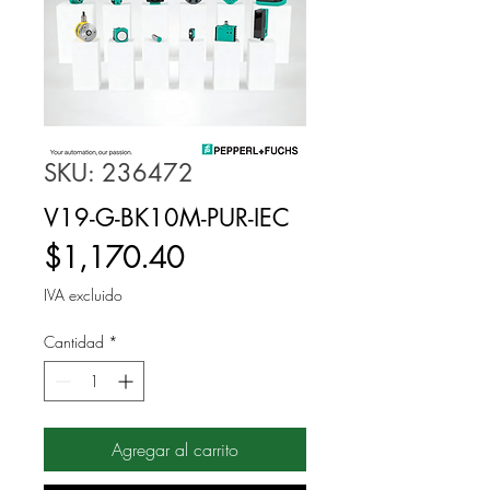
SKU: 236472
V19-G-BK10M-PUR-IEC
Precio
$1,170.40
IVA excluido
Cantidad
*
Agregar al carrito