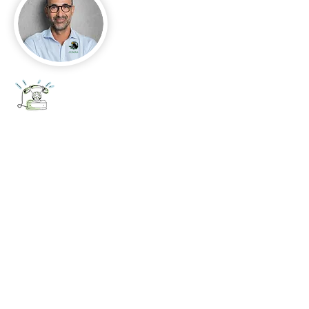
+52 656 647 5896
Cd. Juárez, Chihuahua
Oficina 656 647 5896
ventas@jumaa-industrial.com
Home
Blog