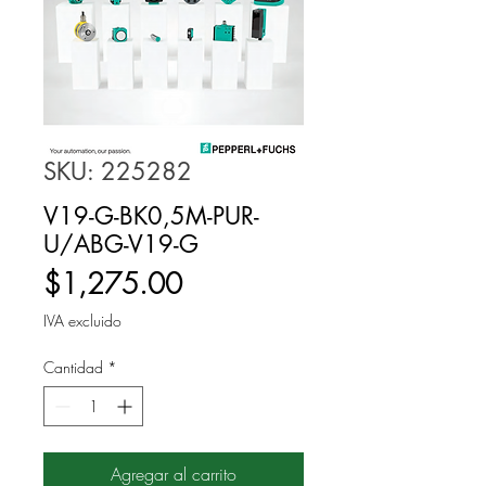
SKU: 225282
V19-G-BK0,5M-PUR-
U/ABG-V19-G
Precio
$1,275.00
IVA excluido
Cantidad
*
Agregar al carrito