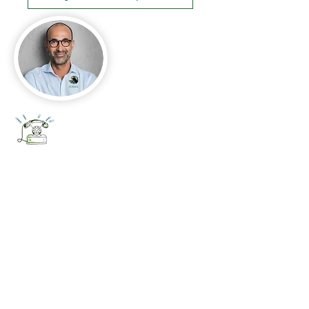
+52 656 647 5896
Cd. Juárez, Chihuahua
Oficina 656 647 5896
ventas@jumaa-industrial.com
Home