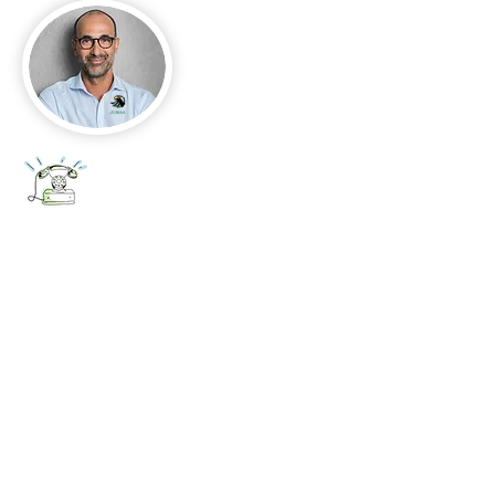
+52 656 647 5896
Cd. Juárez, Chihuahua
Oficina 656 647 5896
ventas@jumaa-industrial.com
Home
Blog