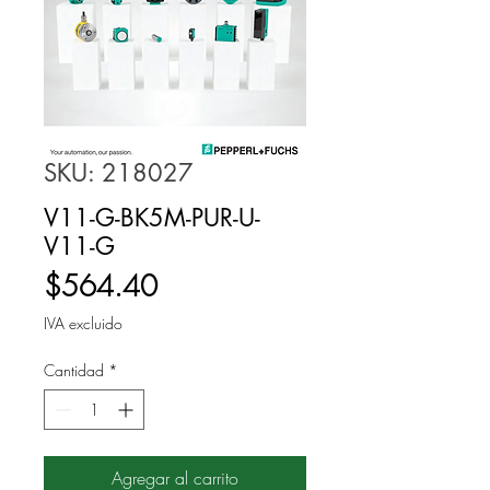
SKU: 218027
V11-G-BK5M-PUR-U-
V11-G
Precio
$564.40
IVA excluido
Cantidad
*
Agregar al carrito