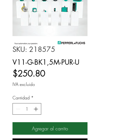
SKU: 218575
V11-G-BK1,5M-PUR-U
Precio
$250.80
IVA excluido
Cantidad
*
Agregar al carrito