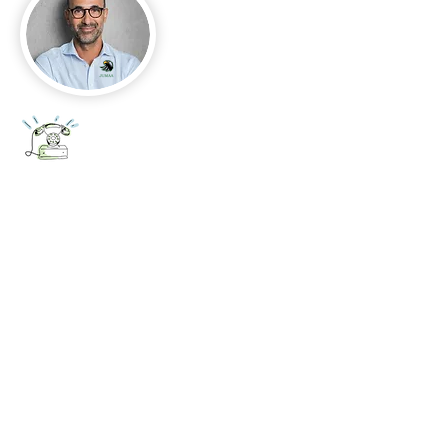
+52 656 647 5896
Cd. Juárez, Chihuahua
Oficina 656 647 5896
ventas@jumaa-industrial.com
Home
Blog