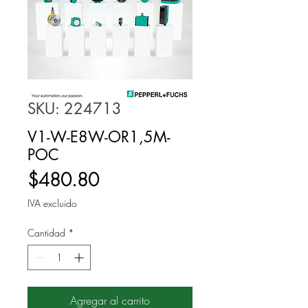
SKU: 224713
V1-W-E8W-OR1,5M-
POC
Precio
$480.80
IVA excluido
Cantidad
*
Agregar al carrito