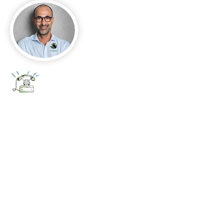
+52 656 647 5896
Cd. Juárez, Chihuahua
Oficina 656 647 5896
ventas@jumaa-industrial.com
Home
Blog