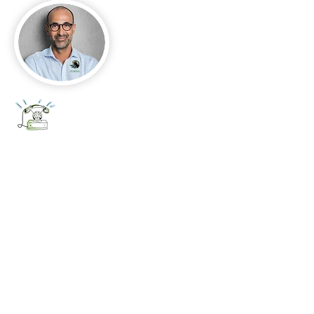
+52 656 647 5896
Cd. Juárez, Chihuahua
Oficina 656 647 5896
ventas@jumaa-industrial.com
Home
Blog