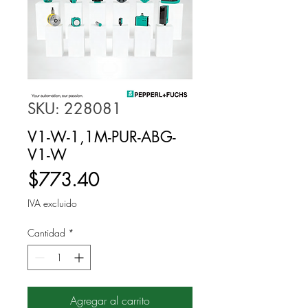
SKU: 228081
V1-W-1,1M-PUR-ABG-
V1-W
Precio
$773.40
IVA excluido
Cantidad
*
Agregar al carrito