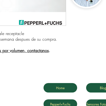
 receptacle    
 semana despues de su compra.
s por volumen, contactanos
.
Home
Blo
Pepperl+Fuchs
Sensores Foto