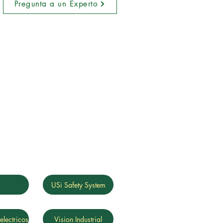
Pregunta a un Experto
g
USi Safety System
electricos
Vision Industrial