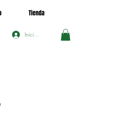
o
Tienda
Iniciar sesión
0
ecio