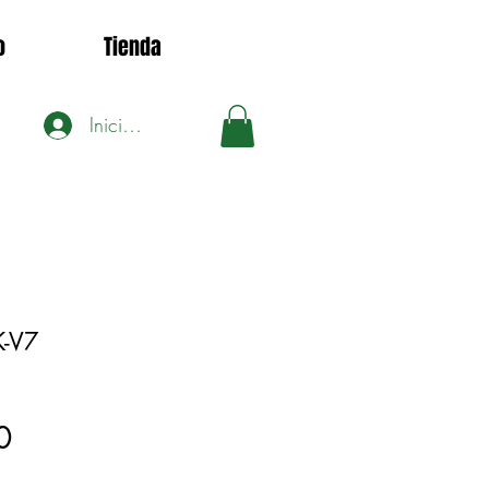
o
Tienda
Iniciar sesión
-V7
1
Precio
0