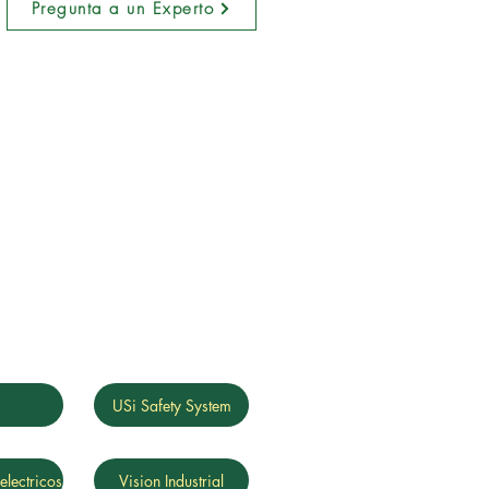
Pregunta a un Experto
g
USi Safety System
electricos
Vision Industrial