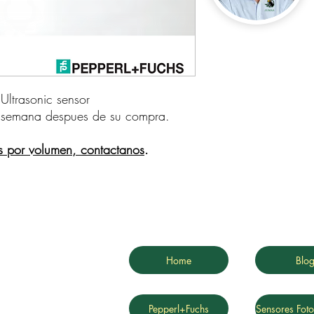
trasonic sensor    
 semana despues de su compra.
s por volumen, contactanos
.
Home
Blo
Pepperl+Fuchs
Sensores Foto