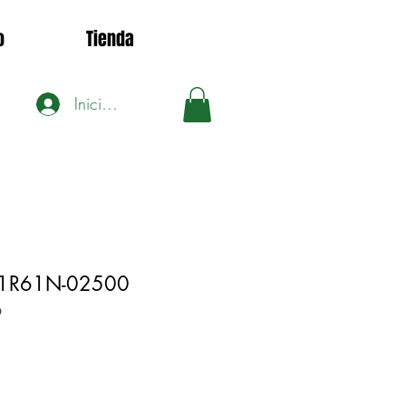
o
Tienda
Iniciar sesión
K1R61N-02500
9
Precio