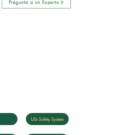
Pregunta a un Experto
g
USi Safety System