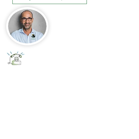
+52 656 647 5896
Cd. Juárez, Chihuahua
Oficina 656 647 5896
ventas@jumaa-industrial.com
Home