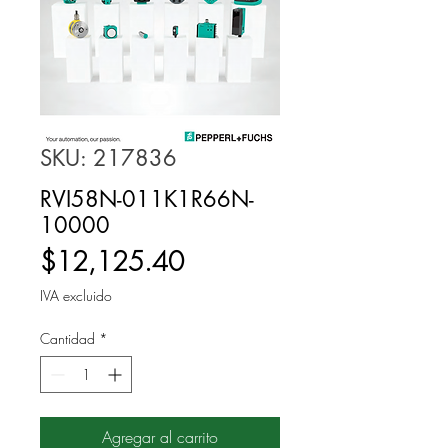
SKU: 217836
RVI58N-011K1R66N-
10000
Precio
$12,125.40
IVA excluido
Cantidad
*
Agregar al carrito