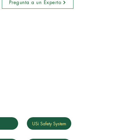
Pregunta a un Experto
g
USi Safety System