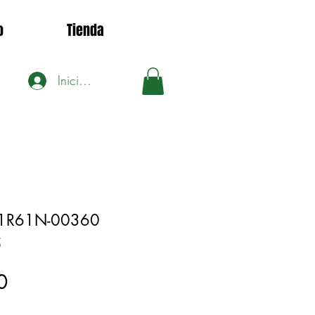
o
Tienda
Iniciar sesión
K1R61N-00360
5
Precio
0