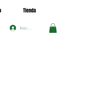
o
Tienda
Iniciar sesión
1
ecio