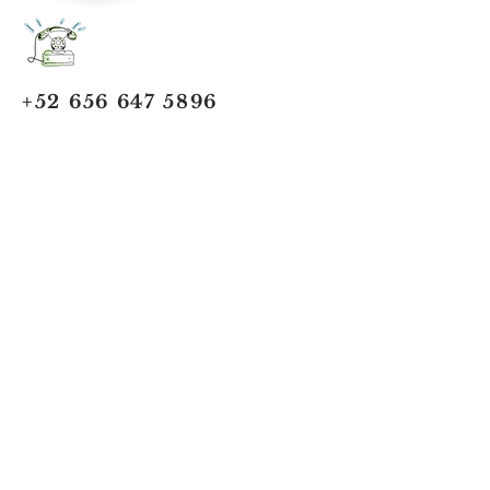
+52 656 647 5896
Cd. Juárez, Chihuahua
Oficina 656 647 5896
ventas@jumaa-industrial.com
Home
Blog
USi Safety System
Vision Industrial