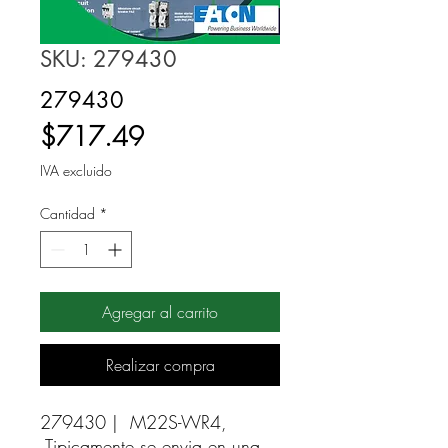
SKU: 279430
279430
Precio
$717.49
IVA excluido
Cantidad
*
Agregar al carrito
Realizar compra
279430 |  M22S-WR4, 
Tipicamente se envia en una