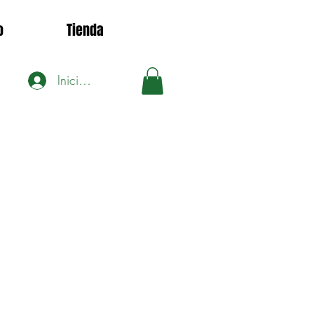
o
Tienda
Iniciar sesión
1
ecio