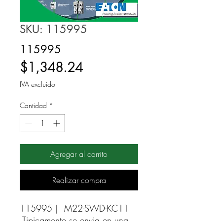
SKU: 115995
115995
Precio
$1,348.24
IVA excluido
Cantidad
*
Agregar al carrito
Realizar compra
115995 |  M22-SWD-KC11 
Tipicamente se envia en una