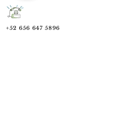
+52 656 647 5896
Cd. Juárez, Chihuahua
Oficina 656 647 5896
ventas@jumaa-industrial.com
Home
Blog
USi Safety System
Vision Industrial