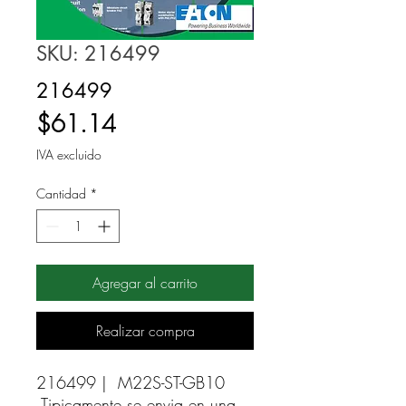
SKU: 216499
216499
Precio
$61.14
IVA excluido
Cantidad
*
Agregar al carrito
Realizar compra
216499 |  M22S-ST-GB10 
Tipicamente se envia en una