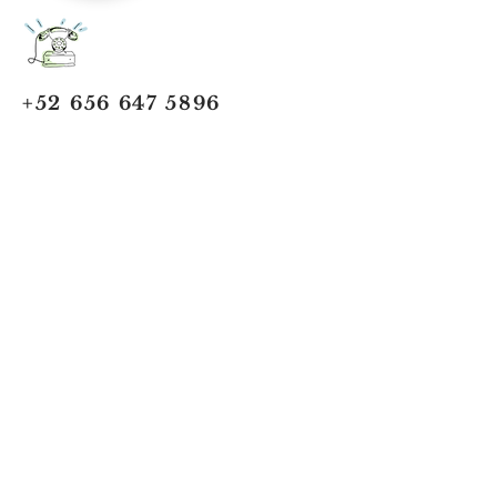
+52 656 647 5896
Cd. Juárez, Chihuahua
Oficina 656 647 5896
ventas@jumaa-industrial.com
Home
Blog
USi Safety System
Vision Industrial