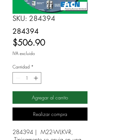
SKU: 284394
284394
Precio
$506.90
IVA excluido
Cantidad
*
Agregar al carrito
Realizar compra
284394 |  M22-WLKV-R, 
Tipicamente se envia en una