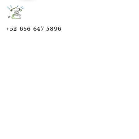
+52 656 647 5896
Cd. Juárez, Chihuahua
Oficina 656 647 5896
ventas@jumaa-industrial.com
Home
Blog
USi Safety System
Vision Industrial