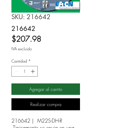
SKU: 216642
216642
Precio
$207.98
IVA excluido
Cantidad
*
Agregar al carrito
Realizar compra
216642 |  M22S-DH-R 
Tipicamente se envia en una