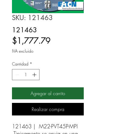
SKU: 121463
121463
Precio
$1,777.79
IVA excluido
Cantidad
*
Agregar al carrito
Realizar compra
121463 |  M22-PVT45P-MPI 
Tipicamente se envia en una