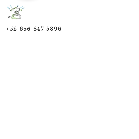
+52 656 647 5896
Cd. Juárez, Chihuahua
Oficina 656 647 5896
ventas@jumaa-industrial.com
Home
Blog
USi Safety System
Vision Industrial