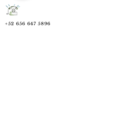
+52 656 647 5896
Cd. Juárez, Chihuahua
Oficina 656 647 5896
ventas@jumaa-industrial.com
Home
Blog
USi Safety System
Vision Industrial