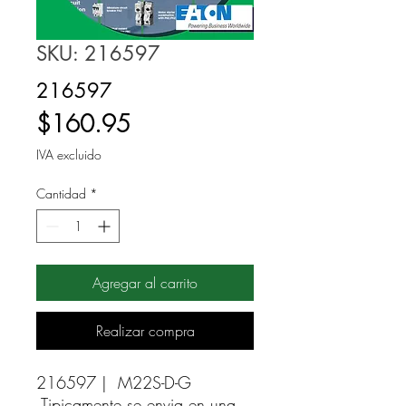
SKU: 216597
216597
Precio
$160.95
IVA excluido
Cantidad
*
Agregar al carrito
Realizar compra
216597 |  M22S-D-G 
Tipicamente se envia en una