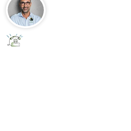
+52 656 647 5896
Cd. Juárez, Chihuahua
Oficina 656 647 5896
ventas@jumaa-industrial.com
Home
Blog