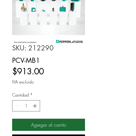
SKU: 212290
PCV-MB1
Precio
$913.00
IVA excluido
Cantidad
*
Agregar al carrito