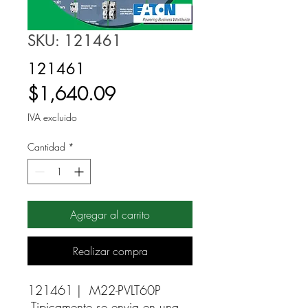
SKU: 121461
121461
Precio
$1,640.09
IVA excluido
Cantidad
*
Agregar al carrito
Realizar compra
121461 |  M22-PVLT60P 
Tipicamente se envia en una