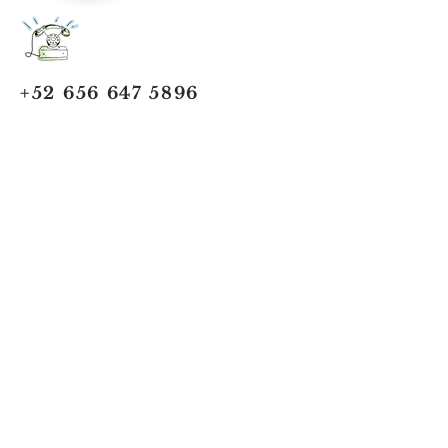
+52 656 647 5896
Cd. Juárez, Chihuahua
Oficina 656 647 5896
ventas@jumaa-industrial.com
Home
Blog
USi Safety System
Vision Industrial