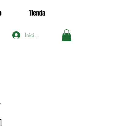
o
Tienda
Iniciar sesión
7
Precio
1