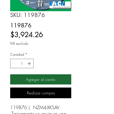
SKU: 119876
119876
Precio
$3,924.26
IVA excluido
Cantidad
*
Agregar al carrito
Realizar compra
119876 |  NZM4-XKSAV 
Tipicamente se envia en una