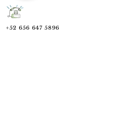
+52 656 647 5896
Cd. Juárez, Chihuahua
Oficina 656 647 5896
ventas@jumaa-industrial.com
Home
Blog
USi Safety System
Vision Industrial