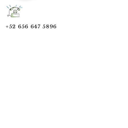
+52 656 647 5896
Cd. Juárez, Chihuahua
Oficina 656 647 5896
ventas@jumaa-industrial.com
Home
Blog
USi Safety System
Vision Industrial