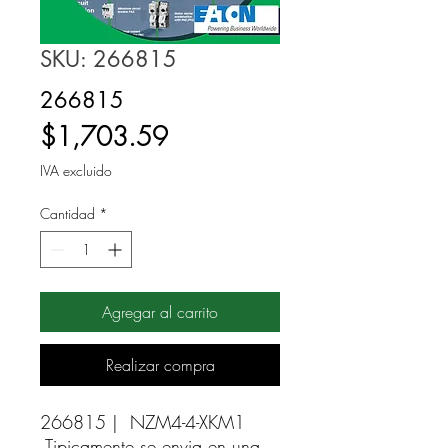
SKU: 266815
266815
Precio
$1,703.59
IVA excluido
Cantidad
*
Agregar al carrito
Realizar compra
266815 |  NZM4-4-XKM1 
Tipicamente se envia en una