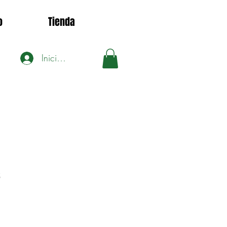
o
Tienda
Iniciar sesión
3
ecio