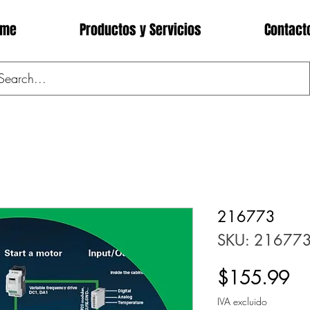
ome
Productos y Servicios
Contact
216773
SKU: 21677
Pr
$155.99
IVA excluido