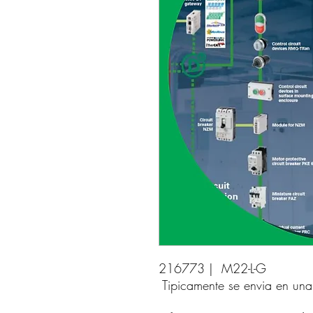
216773 |  M22-L-G 
Tipicamente se envia en un