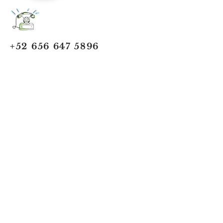
+52 656 647 5896
Cd. Juárez, Chihuahua
Oficina 656 647 5896
ventas@jumaa-industrial.com
Home
Blog
USi Safety System
Vision Industrial