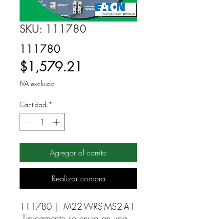
SKU: 111780
111780
Precio
$1,579.21
IVA excluido
Cantidad
*
Agregar al carrito
Realizar compra
111780 |  M22-WRS-MS2-A1 
Tipicamente se envia en una