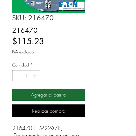
SKU: 216470
216470
Precio
$115.23
IVA excluido
Cantidad
*
Agregar al carrito
Realizar compra
216470 |  M22-XZK, 
Tipicamente se envia en una