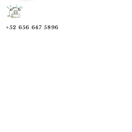
+52 656 647 5896
Cd. Juárez, Chihuahua
Oficina 656 647 5896
ventas@jumaa-industrial.com
Home
Blog
USi Safety System
Vision Industrial