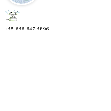
+52 656 647 5896
Cd. Juárez, Chihuahua
Oficina 656 647 5896
ventas@jumaa-industrial.com
Home
Blog
USi Safety System
Vision Industrial