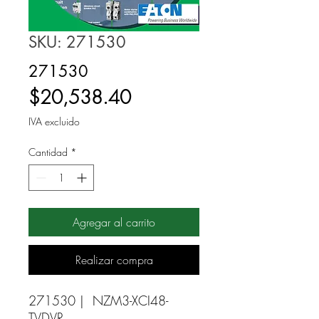
SKU: 271530
271530
Precio
$20,538.40
IVA excluido
Cantidad
*
Agregar al carrito
Realizar compra
271530 |  NZM3-XCI48-
TVDVR 