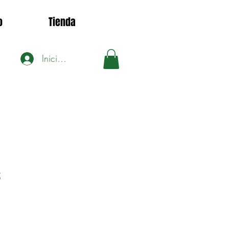
o
Tienda
Iniciar sesión
5
ecio