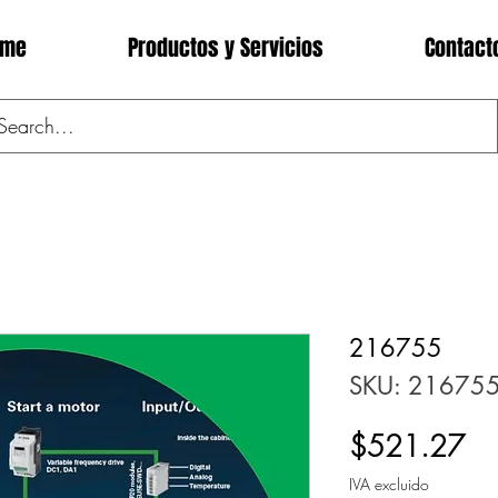
ome
Productos y Servicios
Contact
216755
SKU: 21675
Pr
$521.27
IVA excluido