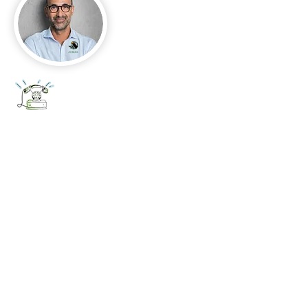
+52 656 647 5896
Cd. Juárez, Chihuahua
Oficina 656 647 5896
ventas@jumaa-industrial.com
Home
Blog