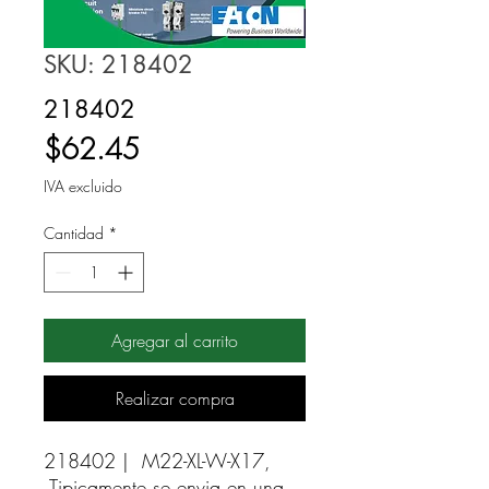
SKU: 218402
218402
Precio
$62.45
IVA excluido
Cantidad
*
Agregar al carrito
Realizar compra
218402 |  M22-XL-W-X17, 
Tipicamente se envia en una