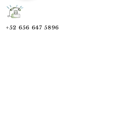
+52 656 647 5896
Cd. Juárez, Chihuahua
Oficina 656 647 5896
ventas@jumaa-industrial.com
Home
Blog
USi Safety System
Vision Industrial