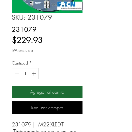
SKU: 231079
231079
Precio
$229.93
IVA excluido
Cantidad
*
Agregar al carrito
Realizar compra
231079 |  M22-XLED-T 
Tipicamente se envia en una