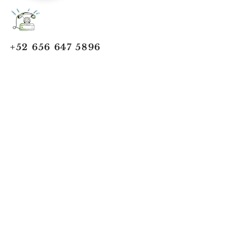
+52 656 647 5896
Cd. Juárez, Chihuahua
Oficina 656 647 5896
ventas@jumaa-industrial.com
Home
Blog
USi Safety System
Vision Industrial