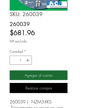
SKU: 260039
260039
Precio
$681.96
IVA excluido
Cantidad
*
Agregar al carrito
Realizar compra
260039 |  NZM3-XKS 
Tipicamente se envia en una