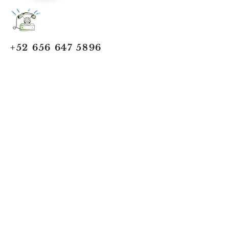
+52 656 647 5896
Cd. Juárez, Chihuahua
Oficina 656 647 5896
ventas@jumaa-industrial.com
Home
Blog
USi Safety System
Vision Industrial