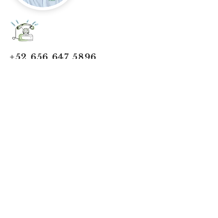
+52 656 647 5896
Cd. Juárez, Chihuahua
Oficina 656 647 5896
ventas@jumaa-industrial.com
Home
Blog
USi Safety System
Vision Industrial