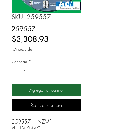
SKU: 259557
259557
Precio
$3,308.93
IVA excluido
Cantidad
*
Agregar al carrito
Realizar compra
259557 |  NZM1-
XUHIVL24AC 