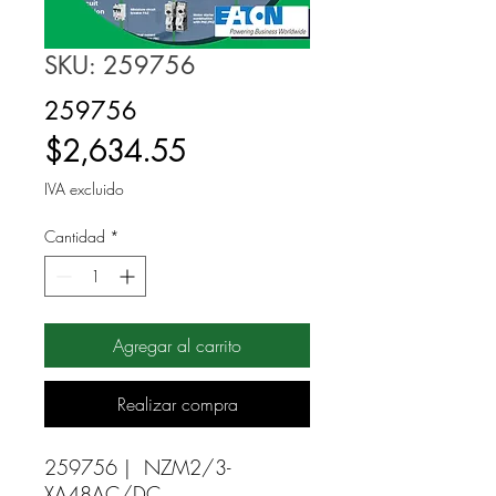
SKU: 259756
259756
Precio
$2,634.55
IVA excluido
Cantidad
*
Agregar al carrito
Realizar compra
259756 |  NZM2/3-
XA48AC/DC 