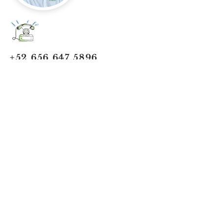
+52 656 647 5896
Cd. Juárez, Chihuahua
Oficina 656 647 5896
ventas@jumaa-industrial.com
Home
Blog
USi Safety System
Vision Industrial