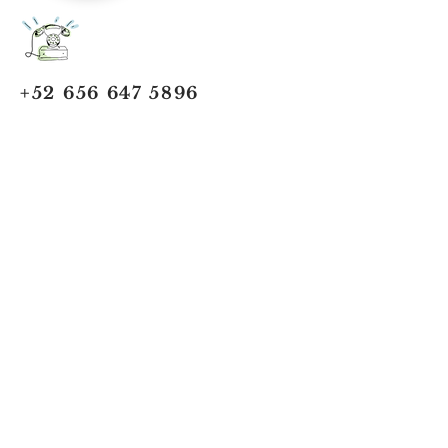
+52 656 647 5896
Cd. Juárez, Chihuahua
Oficina 656 647 5896
ventas@jumaa-industrial.com
Home
Blog
USi Safety System
Vision Industrial