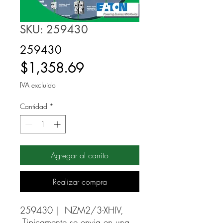
SKU: 259430
259430
Precio
$1,358.69
IVA excluido
Cantidad
*
Agregar al carrito
Realizar compra
259430 |  NZM2/3-XHIV, 
Tipicamente se envia en una