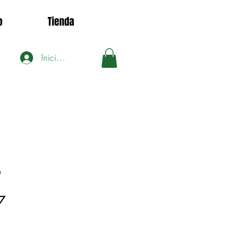
o
Tienda
Iniciar sesión
9
Precio
7