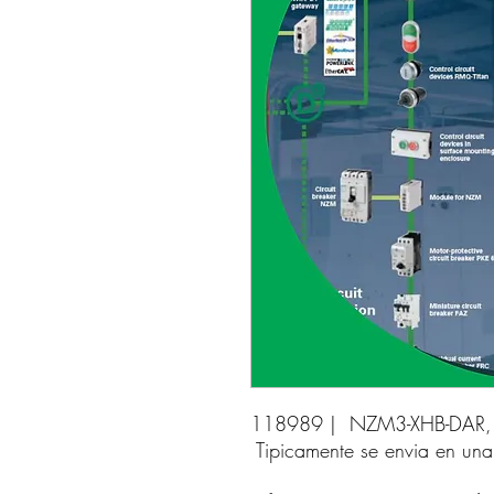
118989 |  NZM3-XHB-DAR,
Tipicamente se envia en un