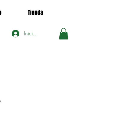
o
Tienda
Iniciar sesión
0
ecio