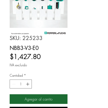
SKU: 225233
NBB3-V3-E0
Precio
$1,427.80
IVA excluido
Cantidad
*
Agregar al carrito