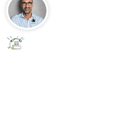
+52 656 647 5896
Cd. Juárez, Chihuahua
Oficina 656 647 5896
ventas@jumaa-industrial.com
Home
Blog