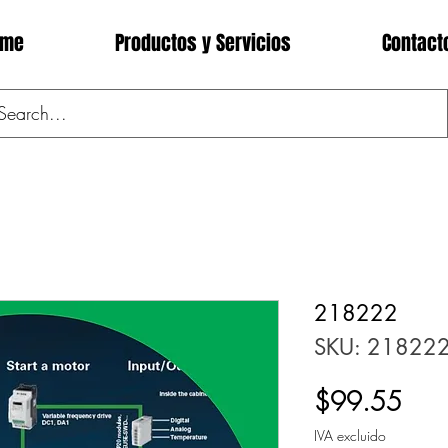
ome
Productos y Servicios
Contact
218222
SKU: 21822
Prec
$99.55
IVA excluido