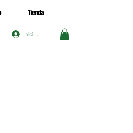
o
Tienda
Iniciar sesión
2
io