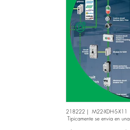
218222 |  M22-XDH-S-X11 
Tipicamente se envia en un