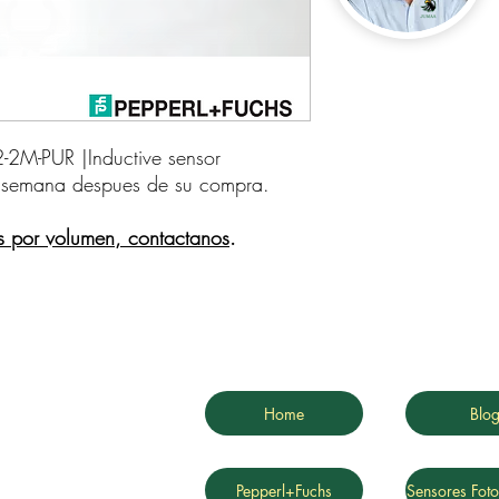
-PUR |Inductive sensor    
 semana despues de su compra.
s por volumen, contactanos
.
Home
Blo
Pepperl+Fuchs
Sensores Foto