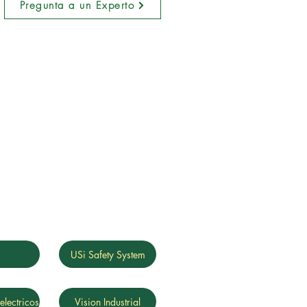
Pregunta a un Experto
g
USi Safety System
electricos
Vision Industrial