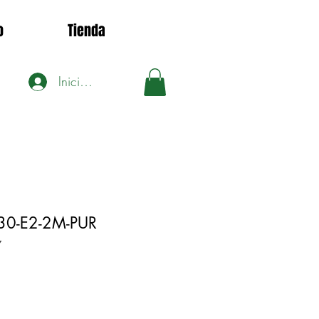
o
Tienda
Iniciar sesión
0-E2-2M-PUR
7
Precio