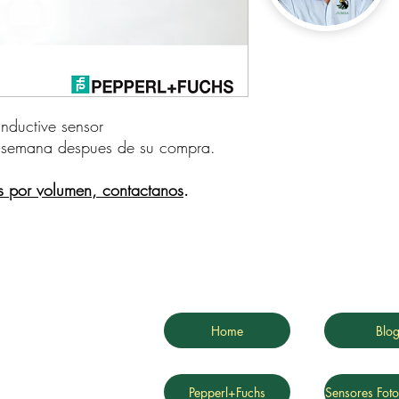
uctive sensor    
 semana despues de su compra.
s por volumen, contactanos
.
Home
Blo
Pepperl+Fuchs
Sensores Foto