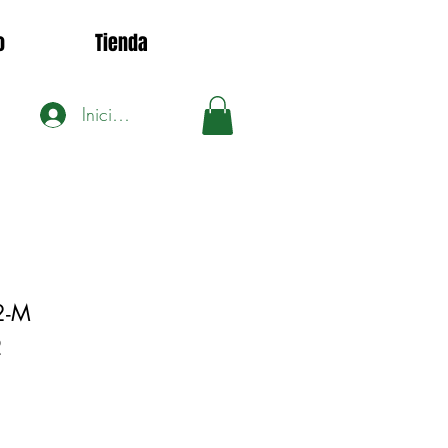
o
Tienda
Iniciar sesión
2-M
2
Precio