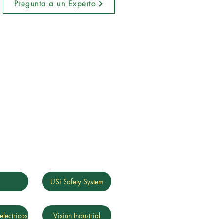
Pregunta a un Experto
g
USi Safety System
electricos
Vision Industrial