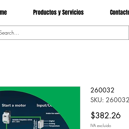
ome
Productos y Servicios
Contact
260032
SKU: 26003
Pr
$382.26
IVA excluido