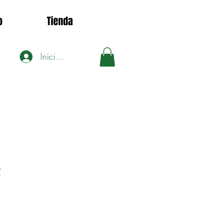
o
Tienda
Iniciar sesión
2
ecio